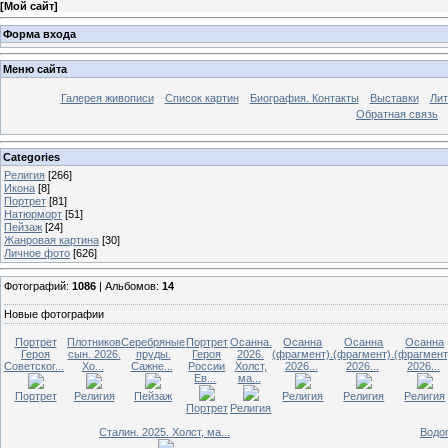
[
Мой сайт
]
Форма входа
Меню сайта
Галерея живописи
Список картин
Биография. Контакты
Выставки
Лит
Обратная связь
Categories
Религия
[266]
Икона
[8]
Портрет
[81]
Натюрморт
[51]
Пейзаж
[24]
Жанровая картина
[30]
Личное фото
[626]
Фотографий:
1086
| Альбомов:
14
Новые фотографии
Портрет
Плотников
Серебряные
Портрет
Осанна.
Осанна
Осанна
Осанна
Героя
сын. 2026.
пруды.
Героя
2026.
(фрагмент).
(фрагмент).
(фрагмент
Советског...
Хо...
Сажне...
России
Холст,
2026...
2026...
2026...
Ев...
ма...
Портрет
Религия
Пейзаж
Религия
Религия
Религия
Портрет
Религия
Сталин. 2025. Холст, ма...
Водоп