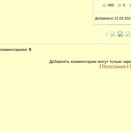
485
0
В реальном 
Добавлено
22.09.20
2000x1333
/ 648
 комментариев
:
0
Добавлять комментарии могут только зар
[
Регистрация
|