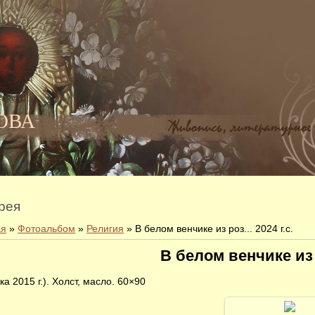
НОВА
рея
ая
»
Фотоальбом
»
Религия
» В белом венчике из роз... 2024 г.с.
В белом венчике из р
ка 2015 г.). Холст, масло. 60×90