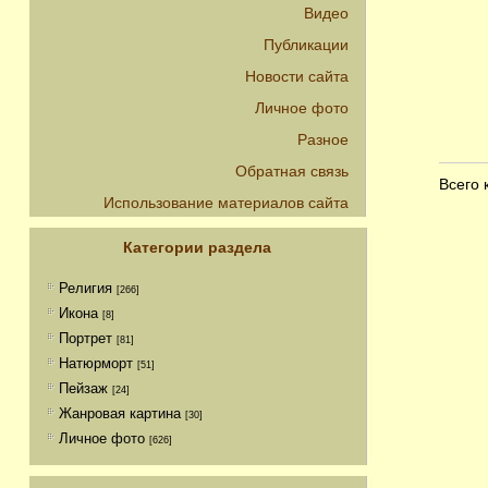
Видео
Публикации
Новости сайта
Личное фото
Разное
Обратная связь
Всего
Использование материалов сайта
Категории раздела
Религия
[266]
Икона
[8]
Портрет
[81]
Натюрморт
[51]
Пейзаж
[24]
Жанровая картина
[30]
Личное фото
[626]