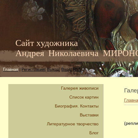
Сайт художника
Андрея Николаевича МИРО
Главная
|
Регистрация
|
Выход
|
Вход
|
RSS
Галерея живописи
Гале
Список картин
Главн
Биография. Контакты
Выставки
(репли
Литературное творчество
Блог