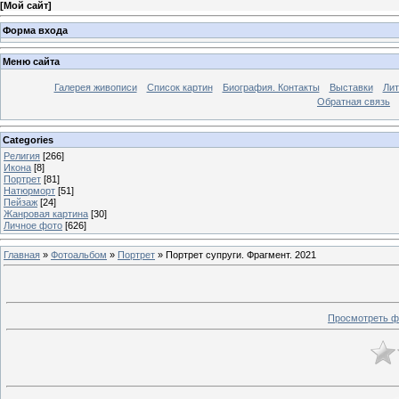
[
Мой сайт
]
Форма входа
Меню сайта
Галерея живописи
Список картин
Биография. Контакты
Выставки
Лит
Обратная связь
Categories
Религия
[266]
Икона
[8]
Портрет
[81]
Натюрморт
[51]
Пейзаж
[24]
Жанровая картина
[30]
Личное фото
[626]
Главная
»
Фотоальбом
»
Портрет
» Портрет супруги. Фрагмент. 2021
Просмотреть ф