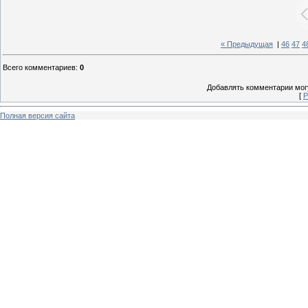
« Предыдущая
|
46
47
4
Всего комментариев
:
0
Добавлять комментарии могу
[
Р
Полная версия сайта