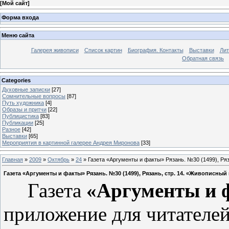
[
Мой сайт
]
Форма входа
Меню сайта
Галерея живописи
Список картин
Биография. Контакты
Выставки
Лит
Обратная связь
Categories
Духовные записки
[27]
Сомнительные вопросы
[87]
Путь художника
[4]
Образы и притчи
[22]
Публицистика
[83]
Публикации
[25]
Разное
[42]
Выставки
[65]
Мероприятия в картинной галерее Андрея Миронова
[33]
Главная
»
2009
»
Октябрь
»
24
» Газета «Аргументы и факты» Рязань. №30 (1499), Ря
Газета «Аргументы и факты» Рязань. №30 (1499), Рязань, стр. 14. «Живописный
Газета
«Аргументы и 
приложение для читателей