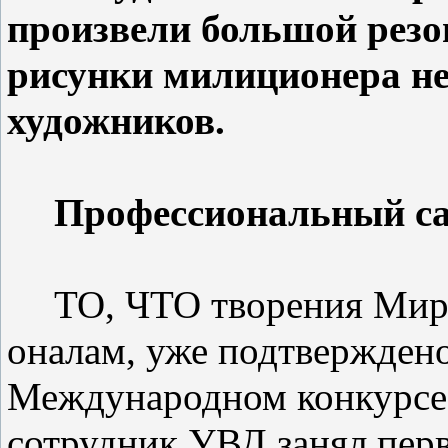
произвели большой резо­н
рисунки милиционера не
художников.
Профессиональ­ный с
ТО, ЧТО творения Миро
оналам, уже подтверждено
Международном конкурс
сотрудник УВД занял перв