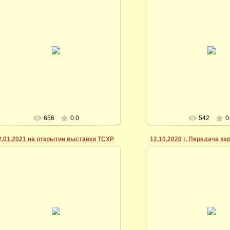
15.03.2014
15.03.2014
Открытие выставки "Я п
На открытии выставки "Весна-2021"
мгновенье"
Vidi
Vidi
656
0.0
542
0
2.01.2021 на открытии выставки ТСХР
15.03.2014
15.03.2014
Передача в дар Заха
краеведческому музею
Галерея "Винсент", Рязань
Пелагеи Рязанской. На 
Vidi
Миронов и Вера Козло