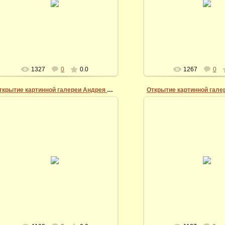
тебя в Скопинском краеведческом
Архангельского храма при
музее!".
по Рязанской о.
Vidi
Vidi
1327
0
0.0
1267
0
Открытие картинной галереи Андрея Миронова
07.03.2014
07.03.2014
11 февраля 2017 года. П
11 февраля 2017 года.
Ирина Миронов
Vidi
Vidi