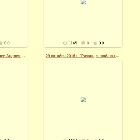
11 февраля 2017 года.
 УМВД России
..
Vidi
0.0
1145
0
0.0
Открытие картинной галереи Андрея Миронова
29 октября 2016 г. "Рязань, я люблю тебя!"
07.03.2014
Открытие выставки в Рязанской
оёт супруга
областной библиотеки имени Горького в
а.
рамках проекта "Рязань, я люблю тебя!".
Фото С. Л...
Vidi