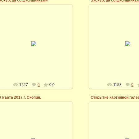
кскурсия со школьниками
Экскурсия со школьника
07.03.2014
07.03.2014
14 марта 2017 г. Экскурсия со
14 марта 2017 г. Экск
школьниками в картинной галерее Андрея
школьниками в картинной г
Миронова
Миронова
Vidi
Vidi
1227
0
0.0
1158
0
0 марта 2017 г. Скопин.
07.03.2014
07.03.2014
11 февраля 2017 года. С
Открытие выставки "Рязань, я люблю
Игорем Мироновым, на