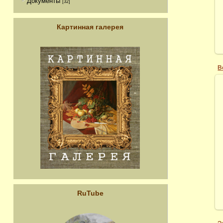
Документы
[32]
Картинная галерея
RuTube