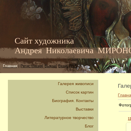
Сайт художника
Андрея Николаевича МИРО
Главная
|
Регистрация
|
Выход
|
Вход
|
RSS
Галерея живописи
Гале
Список картин
Главн
Биография. Контакты
Фотог
Выставки
Литературное творчество
Блог