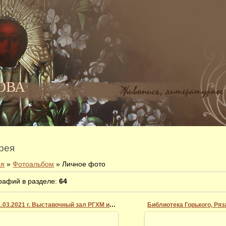
НОВА
рея
ая
»
Фотоальбом
» Личное фото
рафий в разделе
:
64
11.03.2021 г. Выставочный зал РГХМ им. Пожалостина