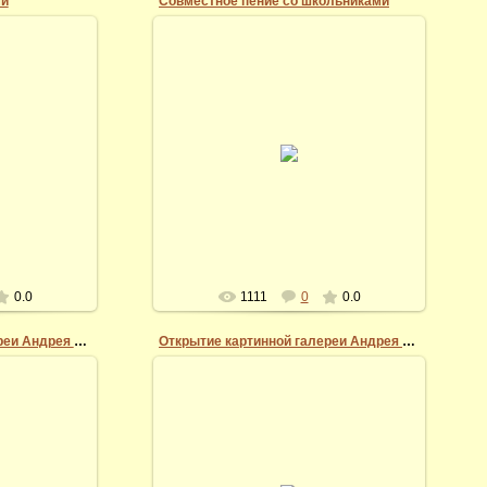
ми
Совместное пение со школьниками
07.03.2014
урсия со
14 марта 2017 г. В картинной галерее
алерее Андрея
Андрея Миронова
Vidi
0.0
1111
0
0.0
Открытие картинной галереи Андрея Миронова
Открытие картинной галереи Андрея Миронова
07.03.2014
 протоиереем
стоятелем