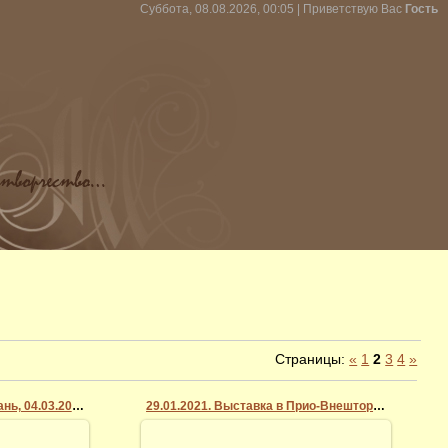
Суббота, 08.08.2026, 00:05 |
Приветствую Вас
Гость
Страницы
:
«
1
2
3
4
»
Библиотека Горького, Рязань, 04.03.2021
29.01.2021. Выставка в Прио-Внешторгбанке