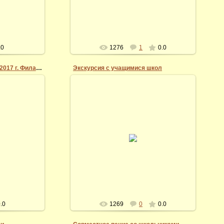
Vidi
.0
1276
1
0.0
Открытие выставки 09.08.2017 г. Филаромония
Экскурсия с учащимися школ
07.03.2014
илармония.
ажи "Рязань.
14 марта 2017 г. В картинной галерее
017". Фото
Андрея Миронова
на.
Vidi
.0
1269
0
0.0