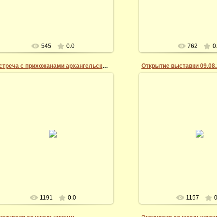
Vidi
545
0.0
762
0
Встреча с прихожанами архангельского храма
07.03.2014
07.03.2014
20 августа 2017 года в картинной
Рязанская областная ф
галерее Андрея Миронова состоялась
Открытие выставки-прод
встреча прихожан Архангельского храма
Традиции. Искусство-2
г. Рязани с...
Валентина Евки
Vidi
Vidi
1191
0.0
1157
0