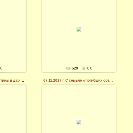
15.03.2014
омню чудное
Vidi
.0
529
0.0
12.10.2020 г. Передача картины в дар музею
07.11.2017 г. С семьями погибших сотрудников ОВД
07.03.2014
ровскому
7 ноября 2017 года в картинной галерее
 портрета
Андрея Миронова прошла встреча
фото Андрей
художника с членами семей сотрудников
ва, г...
органов в...