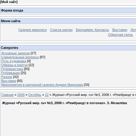
[
Мой сайт
]
Форма входа
Меню сайта
Галерея живописи
Список картин
Биография. Контакты
Выставки
Лит
Обратная связь
Categories
Духовные записки
[27]
Сомнительные вопросы
[87]
Путь художника
[4]
Образы и притчи
[22]
Публицистика
[83]
Публикации
[25]
Разное
[42]
Выставки
[65]
Мероприятия в картинной галерее Андрея Миронова
[33]
Главная
»
2009
»
Октябрь
»
22
» Журнал «Русский мир. ru» №3, 2008 г. «Рембрандт в 
Журнал «Русский мир. ru» №3, 2008 г. «Рембрандт в погонах». З. Мозалёва