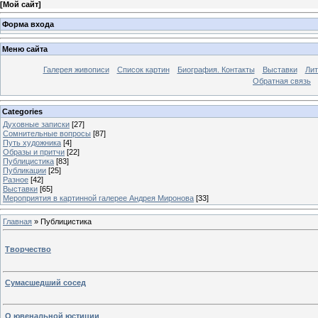
[
Мой сайт
]
Форма входа
Меню сайта
Галерея живописи
Список картин
Биография. Контакты
Выставки
Лит
Обратная связь
Categories
Духовные записки
[27]
Сомнительные вопросы
[87]
Путь художника
[4]
Образы и притчи
[22]
Публицистика
[83]
Публикации
[25]
Разное
[42]
Выставки
[65]
Мероприятия в картинной галерее Андрея Миронова
[33]
Главная
»
Публицистика
Творчество
Сумасшедший сосед
О ювенальной юстиции