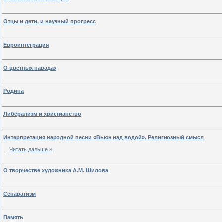
Отцы и дети, и научный прогресс
Евроинтеграция
О цветных парадах
Родина
Либерализм и христианство
Интерпретация народной песни «Вьюн над водой». Религиозный смысл
...
Читать дальше »
О творчестве художника А.М. Шилова
Сепаратизм
Память