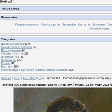
[
Мой сайт
]
Форма входа
Меню сайта
Галерея живописи
Список картин
Биография. Контакты
Выставки
Лит
Обратная связь
Categories
Духовные записки
[27]
Сомнительные вопросы
[87]
Путь художника
[4]
Образы и притчи
[22]
Публицистика
[83]
Публикации
[25]
Разное
[42]
Выставки
[65]
Мероприятия в картинной галерее Андрея Миронова
[33]
Главная
»
2023
»
Сентябрь
»
21
» Портрет Ф.А. Полетаева подарен школе-интернату г.
Портрет Ф.А. Полетаева подарен школе-интернату г. Рязани. 21 сентября 2023 г