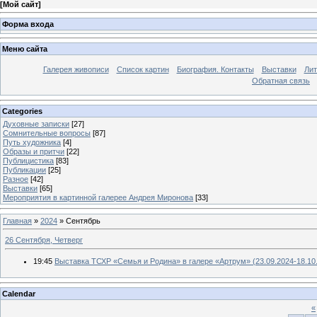
[
Мой сайт
]
Форма входа
Меню сайта
Галерея живописи
Список картин
Биография. Контакты
Выставки
Лит
Обратная связь
Categories
Духовные записки
[27]
Сомнительные вопросы
[87]
Путь художника
[4]
Образы и притчи
[22]
Публицистика
[83]
Публикации
[25]
Разное
[42]
Выставки
[65]
Мероприятия в картинной галерее Андрея Миронова
[33]
Главная
»
2024
»
Сентябрь
26 Сентября, Четверг
19:45
Выставка ТСХР «Семья и Родина» в галере «Артрум» (23.09.2024-18.10
Calendar
«