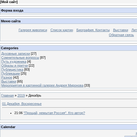
[
Мой сайт
]
Форма входа
Меню сайта
Галерея живописи
Список картин
Биография. Контакты
Выставки
Лит
Обратная связь
Categories
Духовные записки
[27]
Сомнительные вопросы
[87]
Путь художника
[4]
Образы и притчи
[22]
Публицистика
[83]
Публикации
[25]
Разное
[42]
Выставки
[65]
Мероприятия в картинной галерее Андрея Миронова
[33]
Главная
»
2019
»
Декабрь
01 Декабря, Воскресенье
21:06
"Прощай, немытая Россия". Кто автор?
Calendar