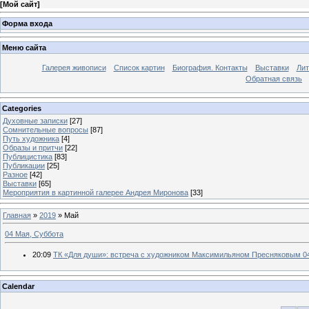
[
Мой сайт
]
Форма входа
Меню сайта
Галерея живописи
Список картин
Биография. Контакты
Выставки
Лит
Обратная связь
Categories
Духовные записки
[27]
Сомнительные вопросы
[87]
Путь художника
[4]
Образы и притчи
[22]
Публицистика
[83]
Публикации
[25]
Разное
[42]
Выставки
[65]
Мероприятия в картинной галерее Андрея Миронова
[33]
Главная
»
2019
»
Май
04 Мая, Суббота
20:09
ТК «Для души»: встреча с художником Максимильяном Пресняковым 04.
Calendar