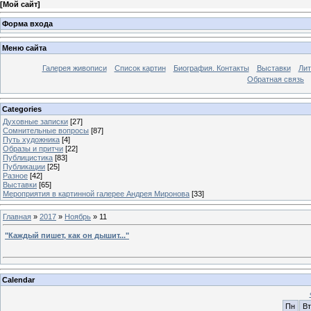
[
Мой сайт
]
Форма входа
Меню сайта
Галерея живописи
Список картин
Биография. Контакты
Выставки
Лит
Обратная связь
Categories
Духовные записки
[27]
Сомнительные вопросы
[87]
Путь художника
[4]
Образы и притчи
[22]
Публицистика
[83]
Публикации
[25]
Разное
[42]
Выставки
[65]
Мероприятия в картинной галерее Андрея Миронова
[33]
Главная
»
2017
»
Ноябрь
»
11
"Каждый пишет, как он дышит..."
Calendar
Пн
Вт