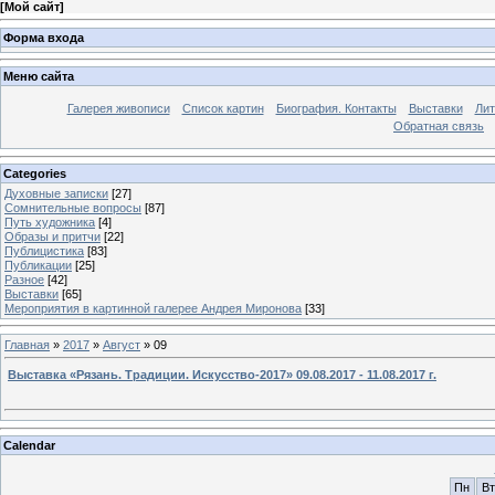
[
Мой сайт
]
Форма входа
Меню сайта
Галерея живописи
Список картин
Биография. Контакты
Выставки
Лит
Обратная связь
Categories
Духовные записки
[27]
Сомнительные вопросы
[87]
Путь художника
[4]
Образы и притчи
[22]
Публицистика
[83]
Публикации
[25]
Разное
[42]
Выставки
[65]
Мероприятия в картинной галерее Андрея Миронова
[33]
Главная
»
2017
»
Август
»
09
Выставка «Рязань. Традиции. Искусство-2017» 09.08.2017 - 11.08.2017 г.
Calendar
Пн
Вт