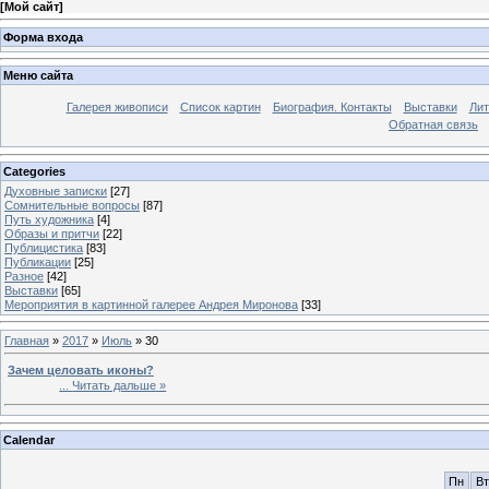
[
Мой сайт
]
Форма входа
Меню сайта
Галерея живописи
Список картин
Биография. Контакты
Выставки
Лит
Обратная связь
Categories
Духовные записки
[27]
Сомнительные вопросы
[87]
Путь художника
[4]
Образы и притчи
[22]
Публицистика
[83]
Публикации
[25]
Разное
[42]
Выставки
[65]
Мероприятия в картинной галерее Андрея Миронова
[33]
Главная
»
2017
»
Июль
»
30
Зачем целовать иконы?
...
Читать дальше »
Calendar
Пн
Вт