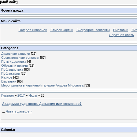
[
Мой сайт
]
Форма входа
Меню сайта
Галерея живописи
Список картин
Биография. Контакты
Выставки
Лит
Обратная связь
Categories
Духовные записки
[27]
Сомнительные вопросы
[87]
Путь художника
[4]
Образы и притчи
[22]
Публицистика
[83]
Публикации
[25]
Разное
[42]
Выставки
[65]
Мероприятия в картинной галерее Андрея Миронова
[33]
Главная
»
2017
»
Июль
»
25
Академия художеств. Династия или сословие?
...
Читать дальше »
Calendar