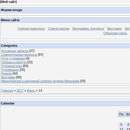
[
Мой сайт
]
Форма входа
Меню сайта
Галерея живописи
Список картин
Биография. Контакты
Выставки
Лит
Обратная связь
Categories
Духовные записки
[27]
Сомнительные вопросы
[87]
Путь художника
[4]
Образы и притчи
[22]
Публицистика
[83]
Публикации
[25]
Разное
[42]
Выставки
[65]
Мероприятия в картинной галерее Андрея Миронова
[33]
Главная
»
2017
»
Июнь
»
14
Calendar
Пн
Вт
5
6
12
13