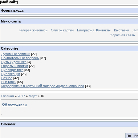
[
Мой сайт
]
Форма входа
Меню сайта
Галерея живописи
Список картин
Биография. Контакты
Выставки
Лит
Обратная связь
Categories
Духовные записки
[27]
Сомнительные вопросы
[87]
Путь художника
[4]
Образы и притчи
[22]
Публицистика
[83]
Публикации
[25]
Разное
[42]
Выставки
[65]
Мероприятия в картинной галерее Андрея Миронова
[33]
Главная
»
2017
»
Март
»
16
Об осуждении
Calendar
Пн
Вт