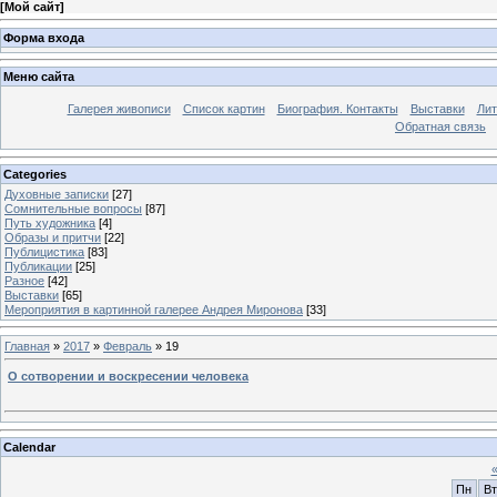
[
Мой сайт
]
Форма входа
Меню сайта
Галерея живописи
Список картин
Биография. Контакты
Выставки
Лит
Обратная связь
Categories
Духовные записки
[27]
Сомнительные вопросы
[87]
Путь художника
[4]
Образы и притчи
[22]
Публицистика
[83]
Публикации
[25]
Разное
[42]
Выставки
[65]
Мероприятия в картинной галерее Андрея Миронова
[33]
Главная
»
2017
»
Февраль
»
19
О сотворении и воскресении человека
Calendar
Пн
Вт