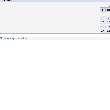
Calendar
Пн
Вт
6
7
13
14
20
21
27
28
Полная версия сайта