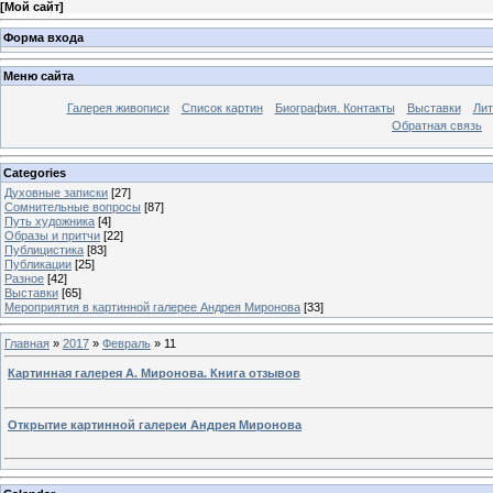
[
Мой сайт
]
Форма входа
Меню сайта
Галерея живописи
Список картин
Биография. Контакты
Выставки
Лит
Обратная связь
Categories
Духовные записки
[27]
Сомнительные вопросы
[87]
Путь художника
[4]
Образы и притчи
[22]
Публицистика
[83]
Публикации
[25]
Разное
[42]
Выставки
[65]
Мероприятия в картинной галерее Андрея Миронова
[33]
Главная
»
2017
»
Февраль
»
11
Картинная галерея А. Миронова. Книга отзывов
Открытие картинной галереи Андрея Миронова