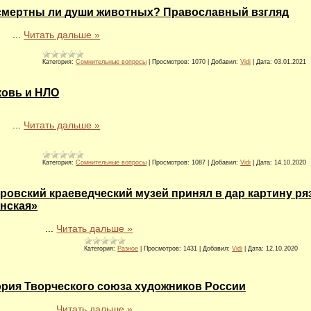
смертны ли души животных? Православный взгляд
...
Читать дальше »
Категория:
Сомнительные вопросы
|
Просмотров:
1070
|
Добавил:
Vidi
|
Дата:
03.01.2021
ковь и НЛО
...
Читать дальше »
Категория:
Сомнительные вопросы
|
Просмотров:
1087
|
Добавил:
Vidi
|
Дата:
14.10.2020
ровский краеведческий музей принял в дар картину р
нская»
...
Читать дальше »
Категория:
Разное
|
Просмотров:
1431
|
Добавил:
Vidi
|
Дата:
12.10.2020
рия Творческого союза художников России
...
Читать дальше »