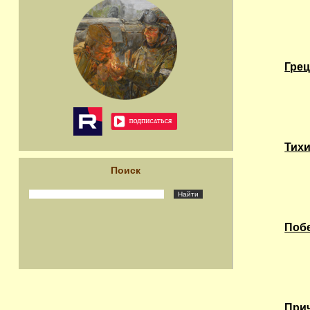
Грец
Тихи
Поиск
Побе
Прич