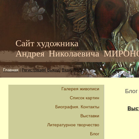
Сайт художника
Андрея Николаевича МИРО
Главная
|
Регистрация
|
Выход
|
Вход
|
RSS
Галерея живописи
Блог
Список картин
Биография. Контакты
Выст
Выставки
Литературное творчество
Блог