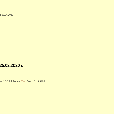
:
08.04.2020
.02.2020 г.
ов:
1221
|
Добавил:
Vidi
|
Дата:
25.02.2020