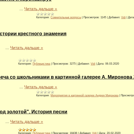
...
Читать дальше »
Категория:
Сомнительные вопросы
|
Просмотров:
1145
|
Добавил:
Vidi
|
Дата
стории крестного знамения
...
Читать дальше »
Категория:
Публицистика
|
Просмотров:
3275
|
Добавил:
Vidi
|
Дата:
06.03.2020
еча со школьниками в картинной галерее А. Миронова 25
...
Читать дальше »
Категория:
Мероприятия в картинной галерее Андрея Миронова
|
Просмотр
од золотой". История песни
...
Читать дальше »
Категория:
Публицистика
|
Просмотров:
18436
|
Добавил:
Vidi
|
Дата:
20.02.2020