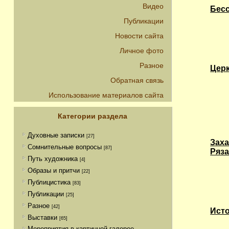
Видео
Бес
Публикации
Новости сайта
Личное фото
Разное
Цер
Обратная связь
Использование материалов сайта
Категории раздела
Духовные записки
[27]
Заха
Сомнительные вопросы
[87]
Ряза
Путь художника
[4]
Образы и притчи
[22]
Публицистика
[83]
Публикации
[25]
Разное
[42]
Исто
Выставки
[65]
Мероприятия в картинной галерее