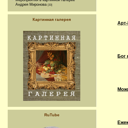
Андрея Миронова
[33]
Картинная галерея
Арт
Бог 
Можн
RuTube
Ежек