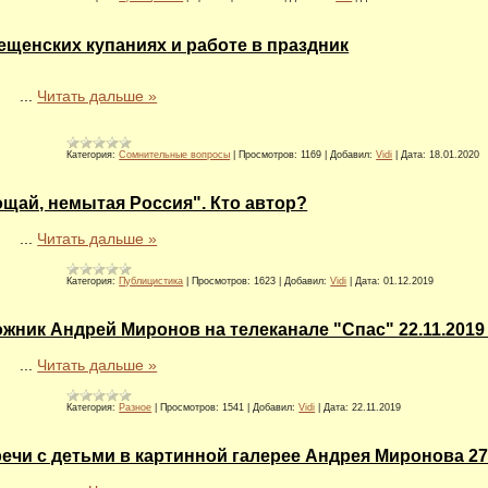
ещенских купаниях и работе в праздник
...
Читать дальше »
Категория:
Сомнительные вопросы
|
Просмотров:
1169
|
Добавил:
Vidi
|
Дата:
18.01.2020
щай, немытая Россия". Кто автор?
...
Читать дальше »
Категория:
Публицистика
|
Просмотров:
1623
|
Добавил:
Vidi
|
Дата:
01.12.2019
жник Андрей Миронов на телеканале "Спас" 22.11.2019 
...
Читать дальше »
Категория:
Разное
|
Просмотров:
1541
|
Добавил:
Vidi
|
Дата:
22.11.2019
ечи с детьми в картинной галерее Андрея Миронова 27.0