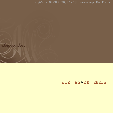
Суббота, 08.08.2026, 17:27 |
Приветствую Вас
Гость
«
1
2
...
4
5
6
7
8
...
20
21
»