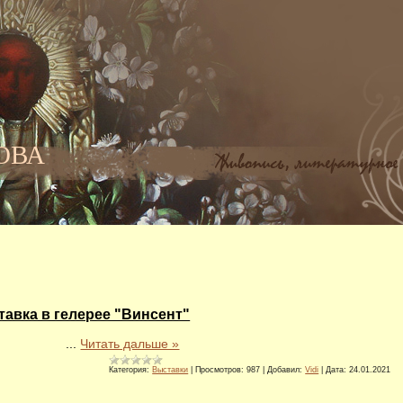
НОВА
авка в гелерее "Винсент"
...
Читать дальше »
Категория:
Выставки
|
Просмотров:
987
|
Добавил:
Vidi
|
Дата:
24.01.2021