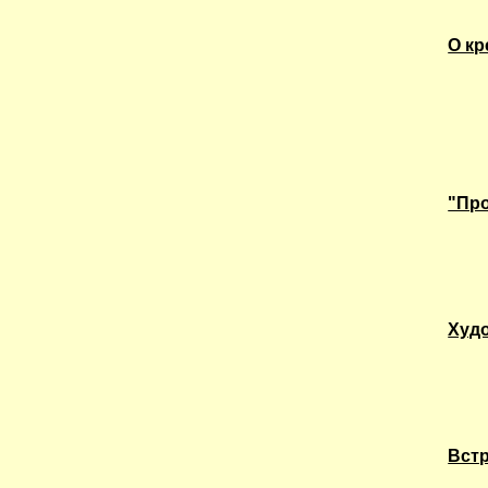
О кр
"Про
Худо
Встр