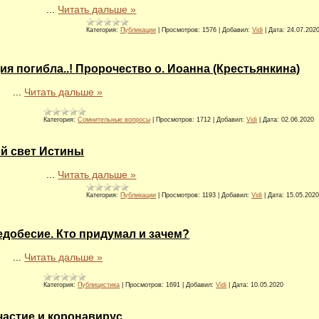
...
Читать дальше »
Категория:
Публикации
|
Просмотров:
1576
|
Добавил:
Vidi
|
Дата:
24.07.202
ия погибла..! Пророчество о. Иоанна (Крестьянкина)
...
Читать дальше »
Категория:
Сомнительные вопросы
|
Просмотров:
1712
|
Добавил:
Vidi
|
Дата:
02.06.2020
й свет Истины
...
Читать дальше »
Категория:
Публикации
|
Просмотров:
1193
|
Добавил:
Vidi
|
Дата:
15.05.202
добесие. Кто придумал и зачем?
...
Читать дальше »
Категория:
Публицистика
|
Просмотров:
1691
|
Добавил:
Vidi
|
Дата:
10.05.2020
астие и коронавирус